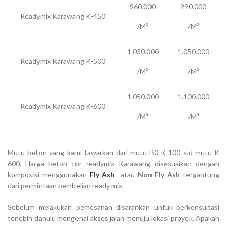
960.000
990.000
Readymix Karawang K-450
/M³
/M³
1.030.000
1.050.000
Readymix Karawang K-500
/M³
/M³
1.050.000
1.100.000
Readymix Karawang K-600
/M³
/M³
Mutu beton yang kami tawarkan dari mutu B0 K 100 s.d mutu K
600. Harga beton cor readymix Karawang disesuaikan dengan
komposisi menggunakan
Fly Ash
atau
Non Fly Ash
tergantung
dari permintaan pembelian ready mix.
Sebelum melakukan pemesanan disarankan untuk berkonsultasi
terlebih dahulu mengenai akses jalan menuju lokasi proyek. Apakah