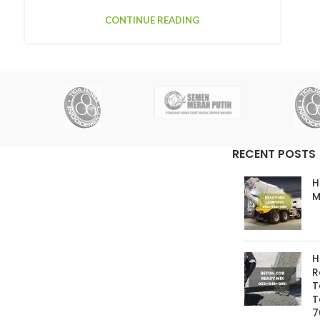
CONTINUE READING
RECENT POSTS
H
M
H
R
T
T
7