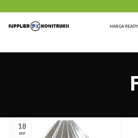
HARGA READY
18
SEP