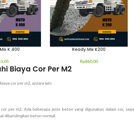
Mix K 400
Ready Mix K200
p
1,05
Rp
860,00
i Biaya Cor Per M2
aya cor per m2, antara lain:
cor per m2. Ada beberapa jenis beton yang digunakan dalam cor, sepe
hal dibandingkan beton normal.