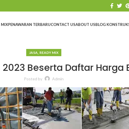
 MIX
PENAWARAN TERBARU
CONTACT US
ABOUT US
BLOG KONSTRUK
,
JASA
READY MIX
 2023 Beserta Daftar Harga 
Posted by
Admin