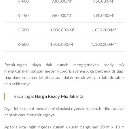
K-400
930.000/M³
950.000/M³
K-450
960.000/M³
990.000/M³
K-500
1.030.000/M³
1.050.000/M³
K-600
1.050.000/M³
1.100.000/M³
Perhitungan biaya dak rumah menggunakan ready mix
menggunakan satuan meter kubik. Biayanya juga berbeda di tiap-
tiap daerah acuan tabel diatas adalah untuk wilayah Jabodetabek
dan sekitarnya.
Baca Juga:
Harga Ready Mix Jakarta
Agar lebih dapat memahami simulasi ngedak rumah, berikut adalah
contoh cara menghitungnya.
Apabila kita ingin ngedak rumah ukuran bangunan 20 m x 10 m