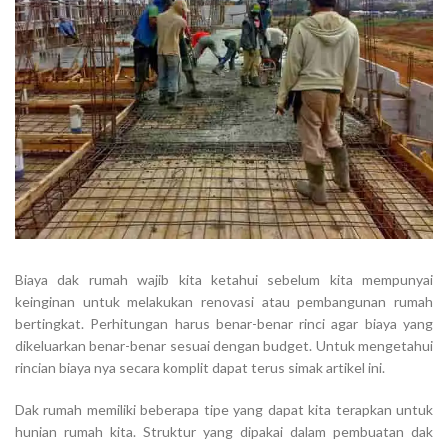
Biaya dak rumah wajib kita ketahui sebelum kita mempunyai
keinginan untuk melakukan renovasi atau pembangunan rumah
bertingkat. Perhitungan harus benar-benar rinci agar biaya yang
dikeluarkan benar-benar sesuai dengan budget. Untuk mengetahui
rincian biaya nya secara komplit dapat terus simak artikel ini.
Dak rumah memiliki beberapa tipe yang dapat kita terapkan untuk
hunian rumah kita. Struktur yang dipakai dalam pembuatan dak