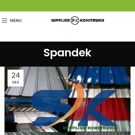
MENU
Spandek
24
DES