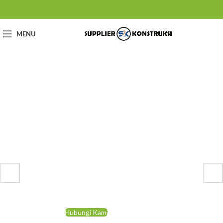
MENU
Supplier Konstruksi
Solusi Terpercaya untuk Beton Ready Mix,
Sewa Concrete Pump & Material Proyek di
Indonesia
Hubungi Kami
Tentang Kami