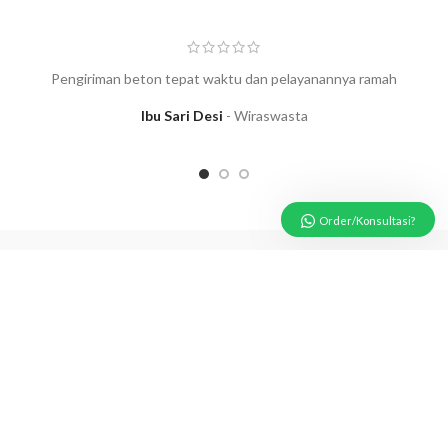
Pesan atau Konsultasi dengan tim kami. Kami akan segera
membalas pesan anda
Pengiriman beton tepat waktu dan pelayanannya ramah
Danang
Ibu Sari Desi
Wiraswasta
Available
Order/Konsultasi?
RECENT POSTS
Harga Beton Ready Mix Lampung