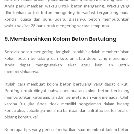
Anda perlu memberi waktu untuk beton mengering. Waktu yang
dibutuhkan untuk beton mengering bervariasi tergantung pada
kondisi cuaca dan suhu udara. Biasanya, beton membutuhkan
waktu sekitar 28 hari untuk mengering secara sempurna.
9. Membersihkan Kolom Beton Bertulang
Setelah beton mengering, langkah terakhir adalah membersihkan
kolom beton bertulang dari kotoran atau debu yang menempel.
Anda dapat menggunakan sikat atau kain lap untuk
membersihkannya.
Itulah cara membuat kolom beton bertulang yang dapat diikuti.
Penting untuk diingat bahwa pembuatan kolom beton bertulang
membutuhkan keterampilan dan pengetahuan yang memadai. Oleh
karena itu, jika Anda tidak memiliki pengalaman dalam bidang
konstruksi, sebaiknya meminta bantuan dari ahli atau profesional di
bidang konstruksi.
Beberapa tips yang perlu diperhatikan saat membuat kolom beton