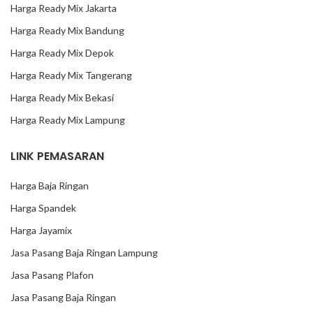
Harga Ready Mix Jakarta
Harga Ready Mix Bandung
Harga Ready Mix Depok
Harga Ready Mix Tangerang
Harga Ready Mix Bekasi
Harga Ready Mix Lampung
LINK PEMASARAN
Harga Baja Ringan
Harga Spandek
Harga Jayamix
Jasa Pasang Baja Ringan Lampung
Jasa Pasang Plafon
Jasa Pasang Baja Ringan