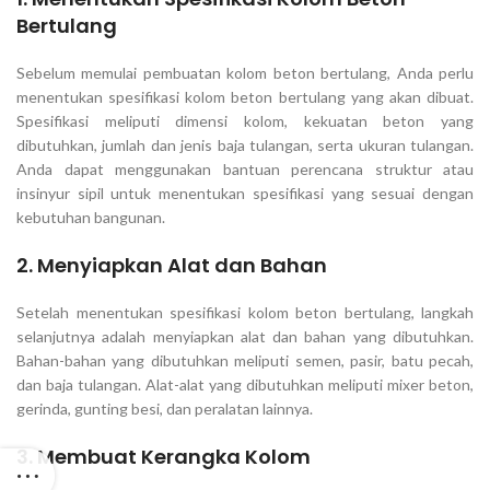
Bertulang
Sebelum memulai pembuatan kolom beton bertulang, Anda perlu
menentukan spesifikasi kolom beton bertulang yang akan dibuat.
Spesifikasi meliputi dimensi kolom, kekuatan beton yang
dibutuhkan, jumlah dan jenis baja tulangan, serta ukuran tulangan.
Anda dapat menggunakan bantuan perencana struktur atau
insinyur sipil untuk menentukan spesifikasi yang sesuai dengan
kebutuhan bangunan.
2. Menyiapkan Alat dan Bahan
Setelah menentukan spesifikasi kolom beton bertulang, langkah
selanjutnya adalah menyiapkan alat dan bahan yang dibutuhkan.
Bahan-bahan yang dibutuhkan meliputi semen, pasir, batu pecah,
dan baja tulangan. Alat-alat yang dibutuhkan meliputi mixer beton,
gerinda, gunting besi, dan peralatan lainnya.
3. Membuat Kerangka Kolom